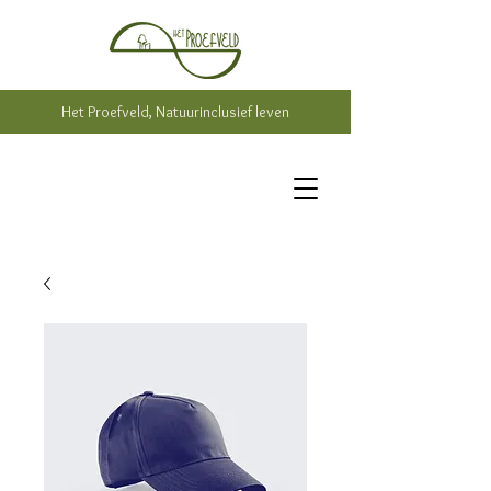
Het Proefveld, Natuurinclusief leven