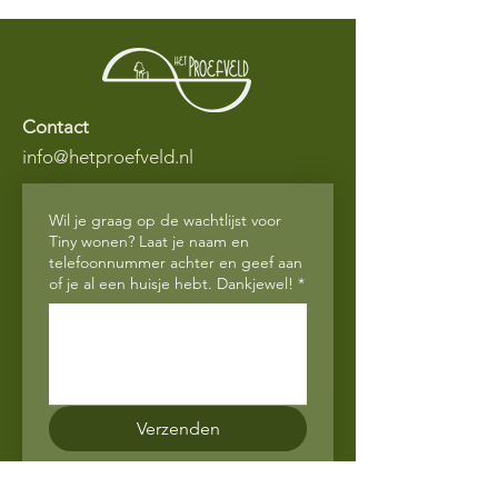
kosten. Heldere regels zorgen ervoor
vertrouwen en met een gerust hart
dat klanten u vertrouwen en met een
bij u kunnen kopen.
gerust hart bij u kunnen kopen.
Contact
info@hetproefveld.nl
Wil je graag op de wachtlijst voor
Tiny wonen? Laat je naam en
telefoonnummer achter en geef aan
of je al een huisje hebt. Dankjewel!
*
Verzenden